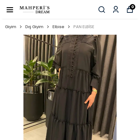
0
Giyim
Dış Giyim
Elbise
PAN ELBİSE