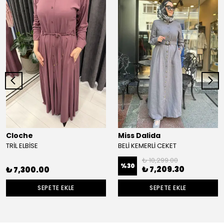
Cloche
Miss Dalida
TRİL ELBİSE
BELİ KEMERLİ CEKET
₺ 10,299.00
%
30
₺ 7,209.30
₺ 7,300.00
SEPETE EKLE
SEPETE EKLE