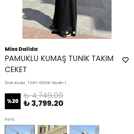
Miss Dalida
PAMUKLU KUMAŞ TUNİK TAKIM
CEKET
Ürün Kodu
:
T24Y-0009-Siyah-1
₺ 4,749.00
%
20
₺ 3,799.20
Renk