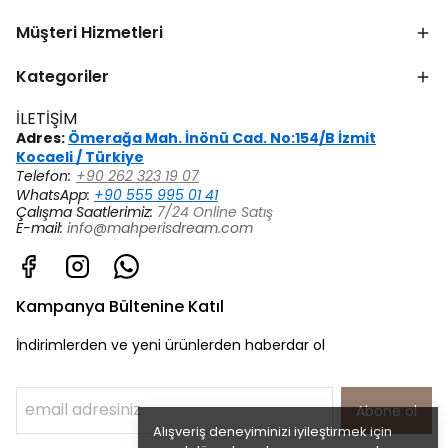
Müşteri Hizmetleri
Kategoriler
İLETİŞİM
Adres:
Ömerağa Mah. İnönü Cad. No:154/B İzmit
Kocaeli / Türkiye
Telefon:
+90 262 323 19 07
WhatsApp:
+90 555 995 01 41
Çalışma Saatlerimiz:
7/24 Online Satış
E-mail:
info@mahperisdream.com
Kampanya Bültenine Katıl
İndirimlerden ve yeni ürünlerden haberdar ol
Abone ol
Alışveriş deneyiminizi iyileştirmek için