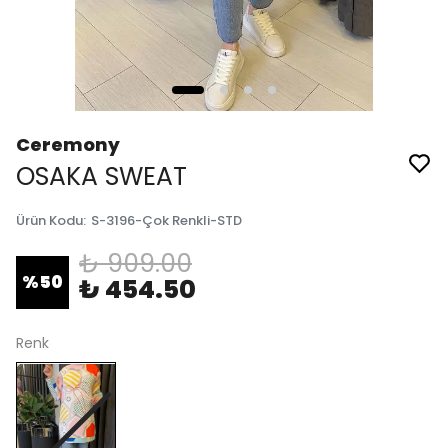
Ceremony
OSAKA SWEAT
Ürün Kodu
:
S-3196-Çok Renkli-STD
₺ 909.00
%
50
₺ 454.50
Renk