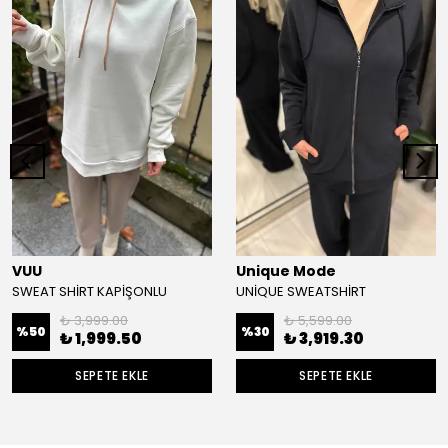
VUU
Unique Mode
SWEAT SHİRT KAPİŞONLU
UNİQUE SWEATSHİRT
₺ 3,999.00
₺ 5,599.00
%
50
%
30
₺ 1,999.50
₺ 3,919.30
SEPETE EKLE
SEPETE EKLE