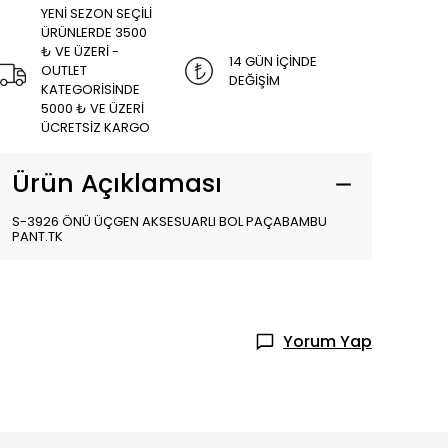
YENİ SEZON SEÇİLİ
ÜRÜNLERDE 3500
₺ VE ÜZERİ -
14 GÜN İÇİNDE
OUTLET
DEĞİŞİM
KATEGORİSİNDE
5000 ₺ VE ÜZERİ
ÜCRETSİZ KARGO
Ürün Açıklaması
S-3926 ÖNÜ ÜÇGEN AKSESUARLI BOL PAÇABAMBU
PANT.TK
Yorum Yap