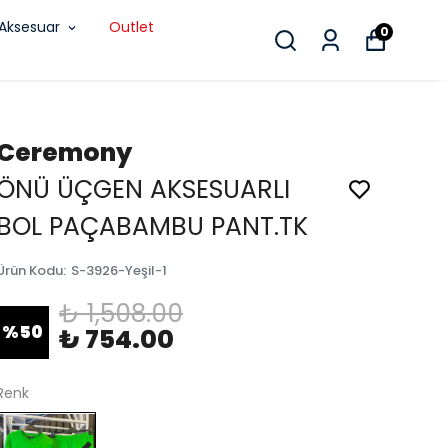
Aksesuar
Outlet
0
Ceremony
ÖNÜ ÜÇGEN AKSESUARLI
BOL PAÇABAMBU PANT.TK
Ürün Kodu
:
S-3926-Yeşil-1
₺ 1,508.00
%
50
₺ 754.00
Renk