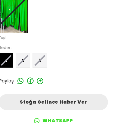
Yeşil
Beden
1
2
3
Paylaş
:
Stoğa Gelince Haber Ver
WHATSAPP