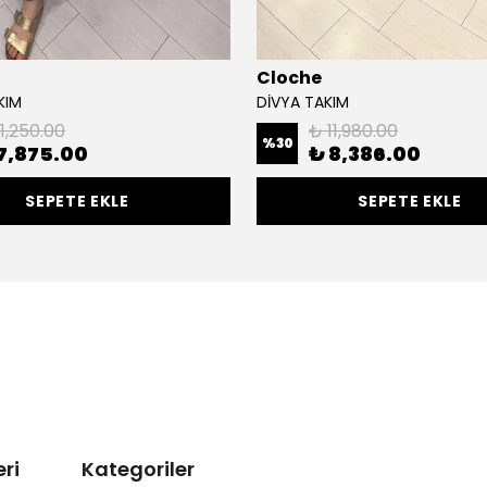
Cloche
KIM
DİVYA TAKIM
11,250.00
₺ 11,980.00
%
30
7,875.00
₺ 8,386.00
SEPETE EKLE
SEPETE EKLE
ri
Kategoriler