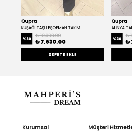
Qupra
Qupra
KUŞAĞI TAŞLI EŞOFMAN TAKIM
ALİNYA TA
₺ 10,900.00
₺ 
%
30
%
30
₺ 7,630.00
₺ 
SEPETE EKLE
Kurumsal
Müşteri Hizmetle