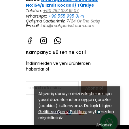
No:154/B İzmit Kocaeli / Türkiye
Telefon:
+90 262 323 19 07
WhatsApp:
+90 555 995 01 41
Çalışma Saatlerimiz:
7/24 Online Satış
E-mail:
info@mahperisdream.com
Kampanya Bültenine Katıl
İndirimlerden ve yeni ürünlerden
haberdar ol
Abone ol
Alışveriş deneyiminizi iyileştirmek için
yasal düzenlemelere uygun çerezler
(cookies) kullanıyoruz. Detaylı bilgiye
Gizlilik ve Çerez Politikası
sayfamızdan
erişebilirsiniz.
Anladım