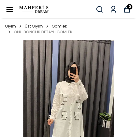
0
Giyim
Üst Giyim
Gömlek
ÖNÜ BONCUK DETAYLI GÖMLEK