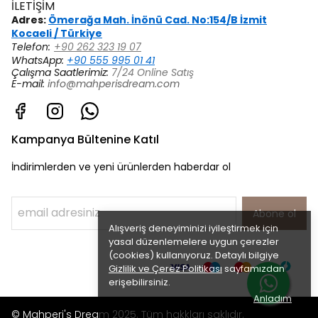
İLETİŞİM
Adres:
Ömerağa Mah. İnönü Cad. No:154/B İzmit
Kocaeli / Türkiye
Telefon:
+90 262 323 19 07
WhatsApp:
+90 555 995 01 41
Çalışma Saatlerimiz:
7/24 Online Satış
E-mail:
info@mahperisdream.com
Kampanya Bültenine Katıl
İndirimlerden ve yeni ürünlerden haberdar ol
Abone ol
Alışveriş deneyiminizi iyileştirmek için
yasal düzenlemelere uygun çerezler
(cookies) kullanıyoruz. Detaylı bilgiye
Gizlilik ve Çerez Politikası
sayfamızdan
erişebilirsiniz.
Anladım
© Mahperi's Dream 2025. Tüm hakkları saklıdır.