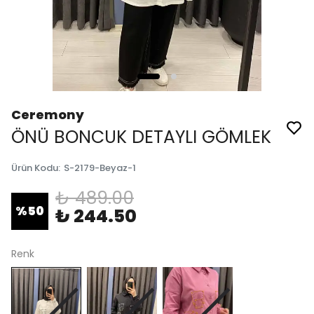
Ceremony
ÖNÜ BONCUK DETAYLI GÖMLEK
Ürün Kodu
:
S-2179-Beyaz-1
₺ 489.00
%
50
₺ 244.50
Renk