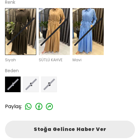
Renk
Siyah
SÜTLÜ KAHVE
Mavi
Beden
1
2
3
Paylaş
:
Stoğa Gelince Haber Ver