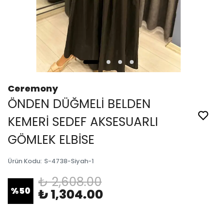
Ceremony
ÖNDEN DÜĞMELİ BELDEN
KEMERİ SEDEF AKSESUARLI
GÖMLEK ELBİSE
Ürün Kodu
:
S-4738-Siyah-1
₺ 2,608.00
%
50
₺ 1,304.00