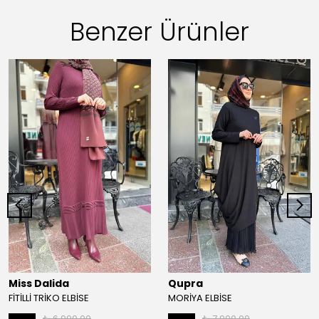
Benzer Ürünler
Miss Dalida
Qupra
FİTİLLİ TRİKO ELBİSE
MORİYA ELBİSE
₺ 6,990.00
₺ 7,900.00