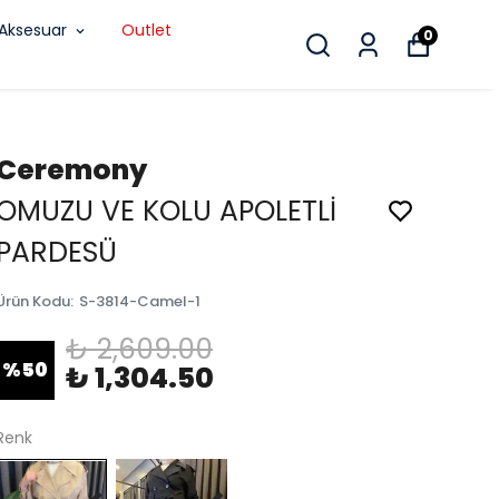
Aksesuar
Outlet
0
Ceremony
OMUZU VE KOLU APOLETLİ
PARDESÜ
Ürün Kodu
:
S-3814-Camel-1
₺ 2,609.00
%
50
₺ 1,304.50
Renk