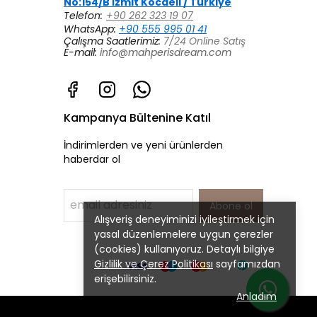
No:154/B İzmit Kocaeli / Türkiye
Telefon:
+90 262 323 19 07
WhatsApp:
+90 555 995 01 41
Çalışma Saatlerimiz:
7/24 Online Satış
E-mail:
info@mahperisdream.com
Kampanya Bültenine Katıl
İndirimlerden ve yeni ürünlerden
haberdar ol
Abone ol
Alışveriş deneyiminizi iyileştirmek için
yasal düzenlemelere uygun çerezler
(cookies) kullanıyoruz. Detaylı bilgiye
Gizlilik ve Çerez Politikası
sayfamızdan
erişebilirsiniz.
Anladım