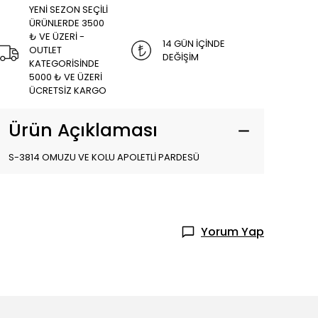
YENİ SEZON SEÇİLİ
ÜRÜNLERDE 3500
₺ VE ÜZERİ -
14 GÜN İÇİNDE
OUTLET
DEĞİŞİM
KATEGORİSİNDE
5000 ₺ VE ÜZERİ
ÜCRETSİZ KARGO
Ürün Açıklaması
S-3814 OMUZU VE KOLU APOLETLİ PARDESÜ
Yorum Yap