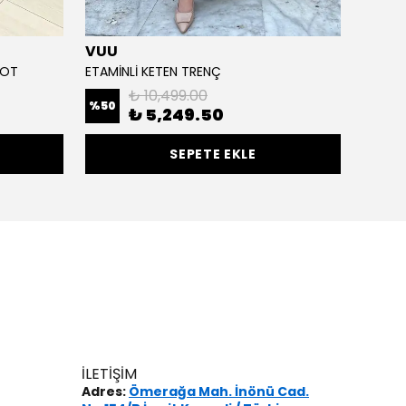
VUU
Cloc
KOT
ETAMİNLİ KETEN TRENÇ
EXTRA 
₺ 10,499.00
%
50
%
50
₺ 5,249.50
SEPETE EKLE
İLETİŞİM
Adres:
Ömerağa Mah. İnönü Cad.