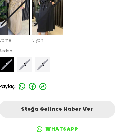
Camel
Siyah
Beden
1
2
3
Paylaş
:
Stoğa Gelince Haber Ver
WHATSAPP