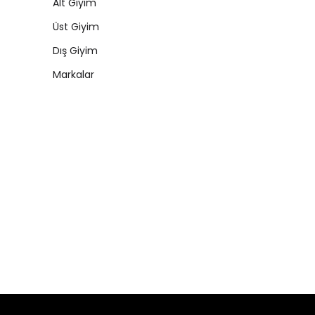
Alt Giyim
Üst Giyim
Dış Giyim
Markalar