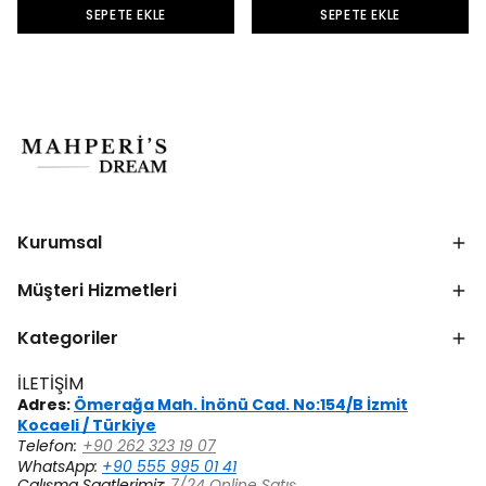
SEPETE EKLE
SEPETE EKLE
Kurumsal
Müşteri Hizmetleri
Kategoriler
İLETİŞİM
Adres:
Ömerağa Mah. İnönü Cad. No:154/B İzmit
Kocaeli / Türkiye
Telefon:
+90 262 323 19 07
WhatsApp:
+90 555 995 01 41
Çalışma Saatlerimiz:
7/24 Online Satış