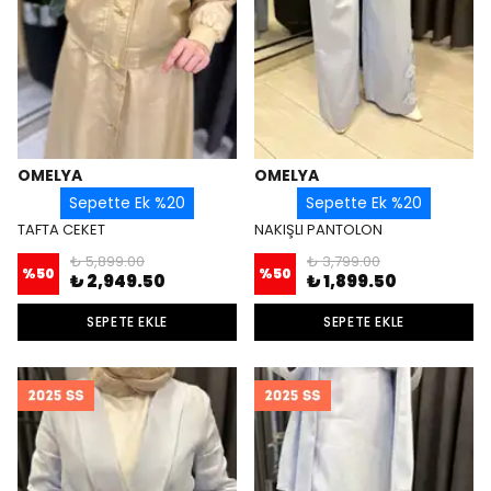
OMELYA
OMELYA
Sepette Ek %20
Sepette Ek %20
TAFTA CEKET
NAKIŞLI PANTOLON
₺ 5,899.00
₺ 3,799.00
%
50
%
50
₺ 2,949.50
₺ 1,899.50
SEPETE EKLE
SEPETE EKLE