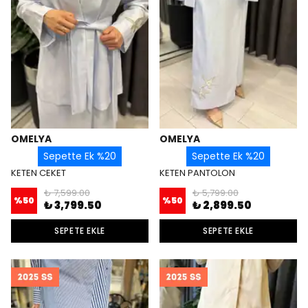
OMELYA
OMELYA
Sepette Ek %20
Sepette Ek %20
KETEN CEKET
KETEN PANTOLON
₺ 7,599.00
₺ 5,799.00
%
50
%
50
₺ 3,799.50
₺ 2,899.50
SEPETE EKLE
SEPETE EKLE