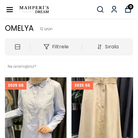
0
OMELYA
12
ürün
Filtrele
Sırala