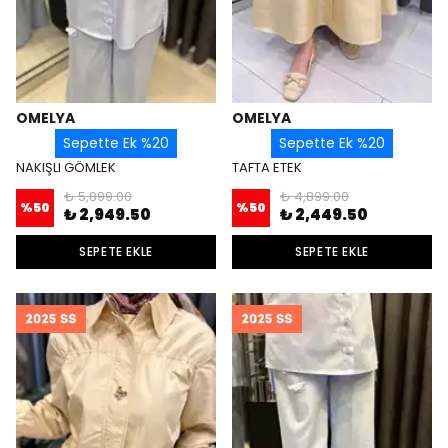
OMELYA
OMELYA
Sepette Ek %20
Sepette Ek %20
NAKIŞLI GÖMLEK
TAFTA ETEK
₺ 5,899.00
₺ 4,899.00
%
50
%
50
₺ 2,949.50
₺ 2,449.50
SEPETE EKLE
SEPETE EKLE