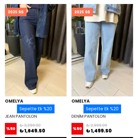
OMELYA
OMELYA
Sepette Ek %20
Sepette Ek %20
JEAN PANTOLON
DENİM PANTOLON
₺ 3,299.00
₺ 2,999.00
%
50
%
50
₺ 1,649.50
₺ 1,499.50