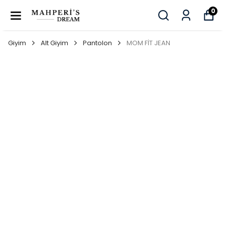
0
Giyim
Alt Giyim
Pantolon
MOM FİT JEAN