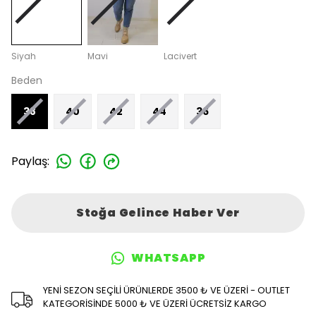
Siyah
Mavi
Lacivert
Beden
38
40
42
44
36
Paylaş
:
Stoğa Gelince Haber Ver
WHATSAPP
YENİ SEZON SEÇİLİ ÜRÜNLERDE 3500 ₺ VE ÜZERİ - OUTLET
KATEGORİSİNDE 5000 ₺ VE ÜZERİ ÜCRETSİZ KARGO