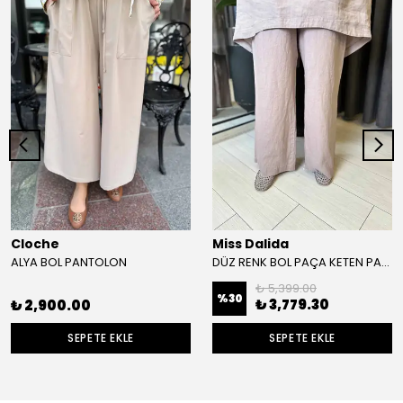
Cloche
Miss Dalida
ALYA BOL PANTOLON
DÜZ RENK BOL PAÇA KETEN PANTOLON
₺ 5,399.00
%
30
₺ 3,779.30
₺ 2,900.00
SEPETE EKLE
SEPETE EKLE