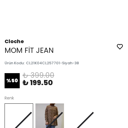
Cloche
MOM FİT JEAN
Ürün Kodu
:
CL21K04CL257701-Siyah-38
₺ 399.00
%
50
₺ 199.50
Renk