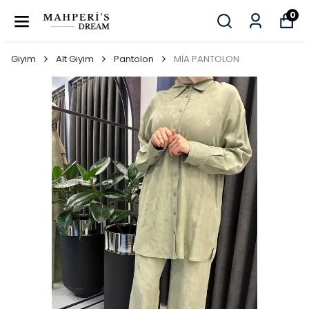
0
Giyim
Alt Giyim
Pantolon
MİA PANTOLON