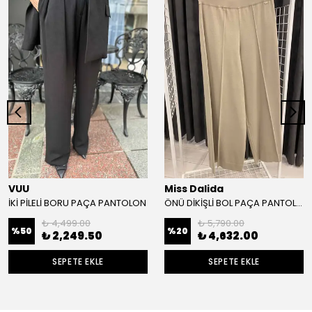
VUU
Miss Dalida
İKİ PİLELİ BORU PAÇA PANTOLON
ÖNÜ DİKİŞLİ BOL PAÇA PANTOLON
₺ 4,499.00
₺ 5,790.00
%
50
%
20
₺ 2,249.50
₺ 4,632.00
SEPETE EKLE
SEPETE EKLE