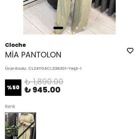
Cloche
MİA PANTOLON
Ürün Kodu
:
CL24Y04CL336301-Yeşil-1
₺ 1,890.00
%
50
₺ 945.00
Renk