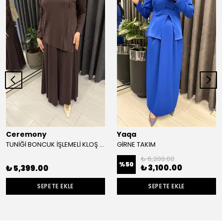
Ceremony
Yaqa
TUNİĞİ BONCUK İŞLEMELİ KLOŞ ETEKLİ TAKIM
GİRNE TAKIM
₺ 6,200.00
%
50
₺ 3,100.00
₺ 5,399.00
SEPETE EKLE
SEPETE EKLE