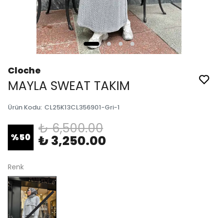
Cloche
MAYLA SWEAT TAKIM
Ürün Kodu
:
CL25K13CL356901-Gri-1
₺ 6,500.00
%
50
₺ 3,250.00
Renk