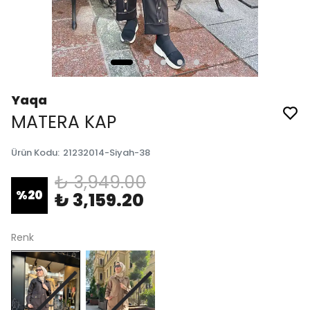
Yaqa
MATERA KAP
Ürün Kodu
:
21232014-Siyah-38
₺ 3,949.00
%
20
₺ 3,159.20
Renk