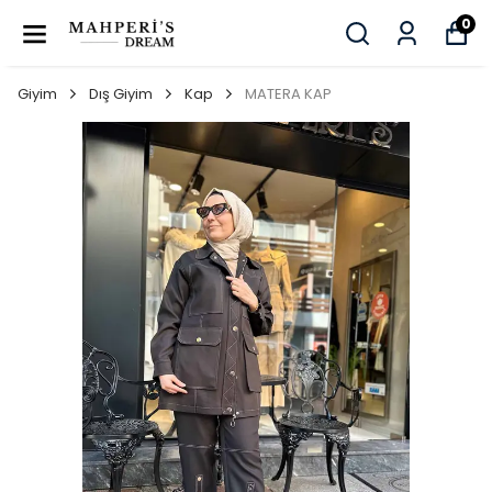
0
Giyim
Dış Giyim
Kap
MATERA KAP