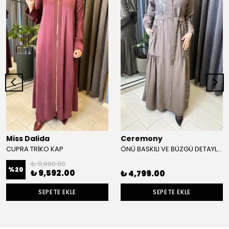
Miss Dalida
Ceremony
CUPRA TRİKO KAP
ÖNÜ BASKILI VE BÜZGÜ DETAYLI SAFARİ KAP
₺ 11,990.00
%
20
₺ 9,592.00
₺ 4,799.00
SEPETE EKLE
SEPETE EKLE