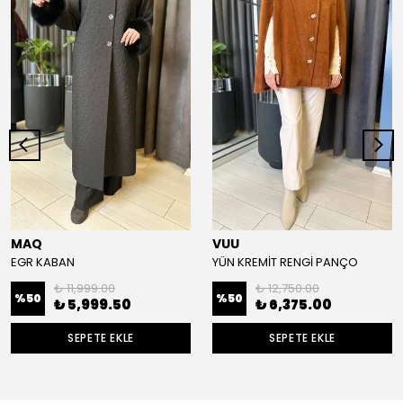
MAQ
VUU
EGR KABAN
YÜN KREMİT RENGİ PANÇO
₺ 11,999.00
₺ 12,750.00
%
50
%
50
₺ 5,999.50
₺ 6,375.00
SEPETE EKLE
SEPETE EKLE