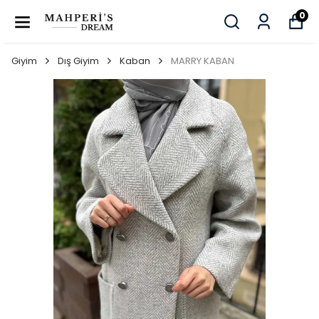
0
Giyim
Dış Giyim
Kaban
MARRY KABAN