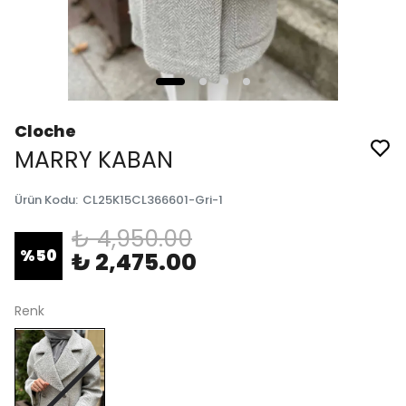
Cloche
MARRY KABAN
Ürün Kodu
:
CL25K15CL366601-Gri-1
₺ 4,950.00
%
50
₺ 2,475.00
Renk