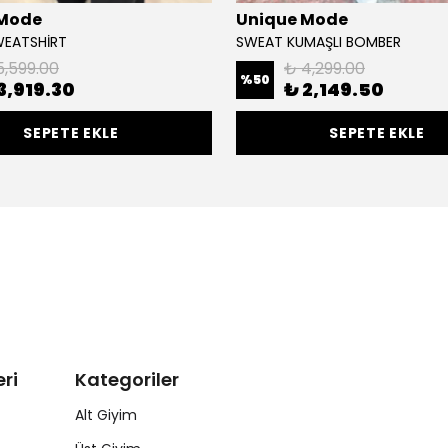
 Mode
Unique Mode
WEATSHİRT
SWEAT KUMAŞLI BOMBER
5,599.00
₺ 4,299.00
%
50
3,919.30
₺ 2,149.50
SEPETE EKLE
SEPETE EKLE
ri
Kategoriler
Alt Giyim