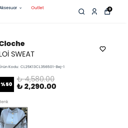
Aksesuar
Outlet
0
Cloche
LOİ SWEAT
Ürün Kodu
:
CL25K13CL356501-Bej-1
₺ 4,580.00
%
50
₺ 2,290.00
Renk