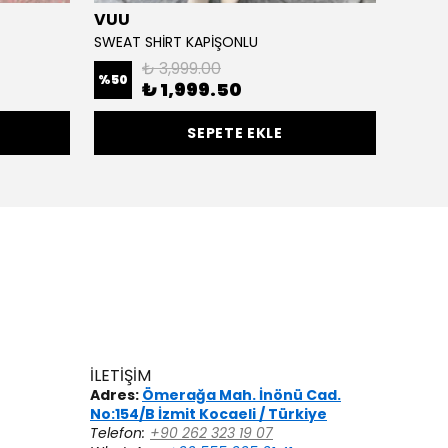
VUU
Uniq
SWEAT SHİRT KAPİŞONLU
KOLU N
₺ 3,999.00
%
50
%
50
₺ 1,999.50
SEPETE EKLE
İLETİŞİM
Adres:
Ömerağa Mah. İnönü Cad.
No:154/B İzmit Kocaeli / Türkiye
Telefon:
+90 262 323 19 07