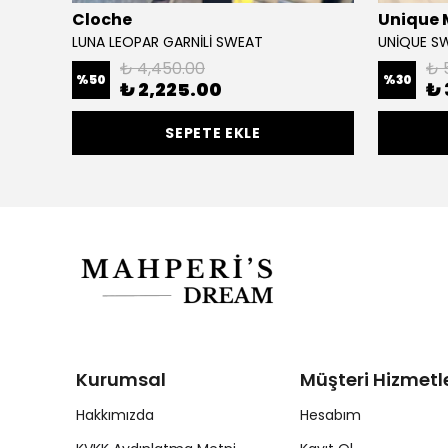
Cloche
Unique
LUNA LEOPAR GARNİLİ SWEAT
UNİQUE S
₺ 4,450.00
₺ 
%
50
%
30
₺ 2,225.00
₺ 
SEPETE EKLE
Kurumsal
Müşteri Hizmetle
Hakkımızda
Hesabım