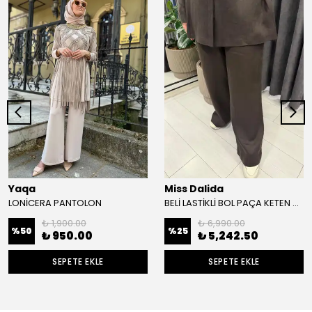
Yaqa
Miss Dalida
LONİCERA PANTOLON
BELİ LASTİKLİ BOL PAÇA KETEN PANTOLON
₺ 1,900.00
₺ 6,990.00
%
50
%
25
₺ 950.00
₺ 5,242.50
SEPETE EKLE
SEPETE EKLE