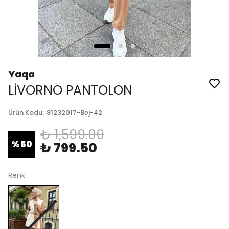
Yaqa
LİVORNO PANTOLON
Ürün Kodu
:
81232017-Bej-42
₺ 1,599.00
%
50
₺ 799.50
Renk