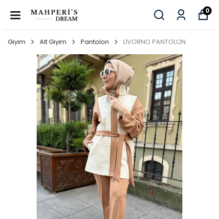
0
Giyim
Alt Giyim
Pantolon
LİVORNO PANTOLON