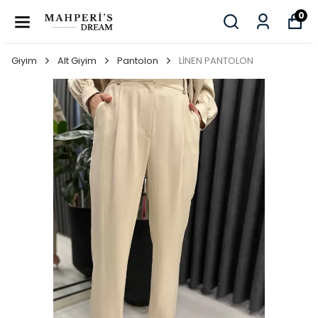
0
Giyim
Alt Giyim
Pantolon
LİNEN PANTOLON