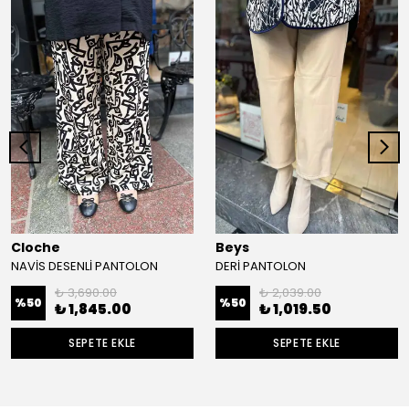
Cloche
Beys
NAVİS DESENLİ PANTOLON
DERİ PANTOLON
₺ 3,690.00
₺ 2,039.00
%
50
%
50
₺ 1,845.00
₺ 1,019.50
SEPETE EKLE
SEPETE EKLE