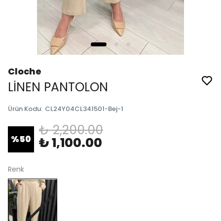
Cloche
LİNEN PANTOLON
Ürün Kodu
:
CL24Y04CL341501-Bej-1
₺ 2,200.00
%
50
₺ 1,100.00
Renk