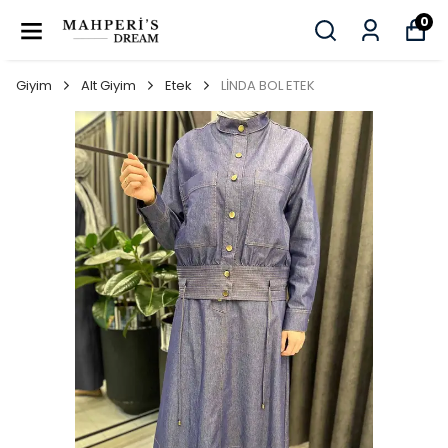
0
Giyim
Alt Giyim
Etek
LİNDA BOL ETEK