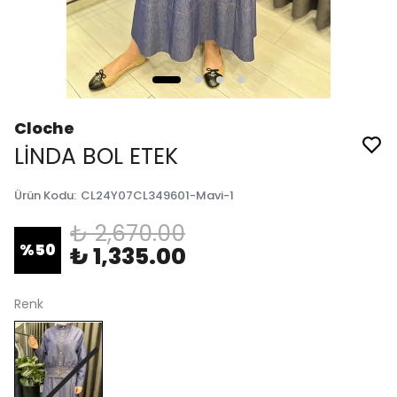
Cloche
LİNDA BOL ETEK
Ürün Kodu
:
CL24Y07CL349601-Mavi-1
₺ 2,670.00
%
50
₺ 1,335.00
Renk