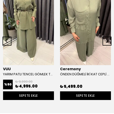
VUU
Ceremony
YARIM PATLI TENCEL GÖMLEK TAKIM
ÖNDEN DÜĞMELİ İKİ KAT CEPLİ PANTOLONLU CUPRA TAKIM
₺ 9,990.00
%
50
₺ 4,995.00
₺ 5,499.00
SEPETE EKLE
SEPETE EKLE