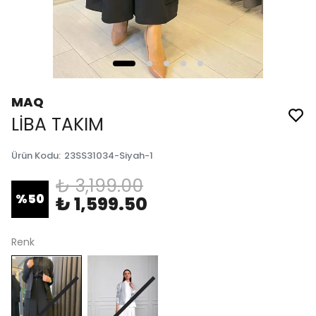
MAQ
LİBA TAKIM
Ürün Kodu
:
23SS31034-Siyah-1
₺ 3,199.00
%
50
₺ 1,599.50
Renk