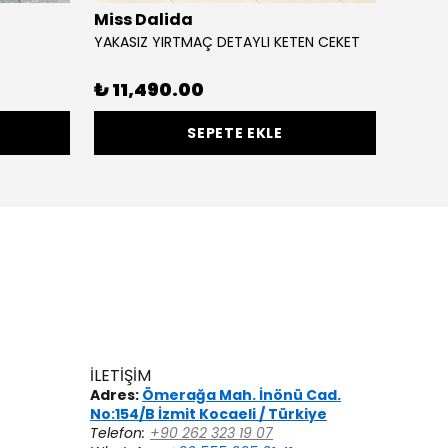
Miss Dalida
Cloc
YAKASIZ YIRTMAÇ DETAYLI KETEN CEKET
NAVİS 
%
50
₺ 11,490.00
SEPETE EKLE
İLETİŞİM
Adres:
Ömerağa Mah. İnönü Cad.
No:154/B İzmit Kocaeli / Türkiye
Telefon:
+90 262 323 19 07