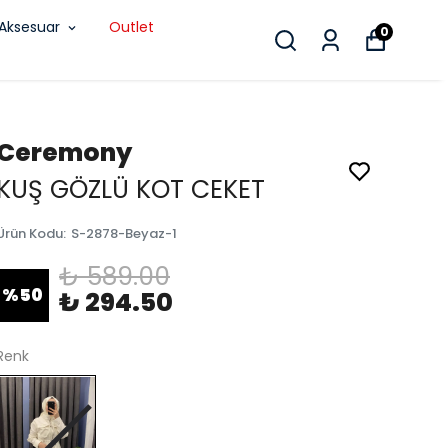
Aksesuar
Outlet
0
Ceremony
KUŞ GÖZLÜ KOT CEKET
Ürün Kodu
:
S-2878-Beyaz-1
₺ 589.00
%
50
₺ 294.50
Renk