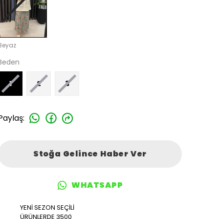
Beyaz
Beden
1
2
3
Paylaş
:
Stoğa Gelince Haber Ver
WHATSAPP
YENİ SEZON SEÇİLİ
ÜRÜNLERDE 3500