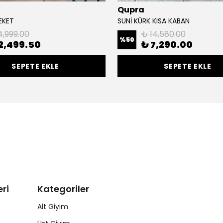
Qupra
EKET
SUNİ KÜRK KISA KABAN
4,999.00
₺ 14,580.00
%
50
2,499.50
₺ 7,290.00
SEPETE EKLE
SEPETE EKLE
ri
Kategoriler
Alt Giyim