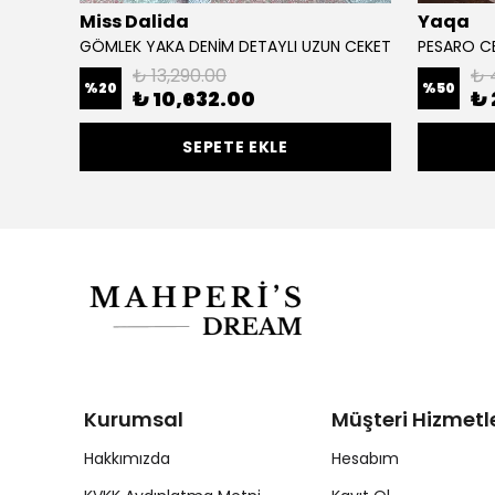
Miss Dalida
Yaqa
GÖMLEK YAKA DENİM DETAYLI UZUN CEKET
PESARO C
₺ 13,290.00
₺ 
%
20
%
50
₺ 10,632.00
₺ 
SEPETE EKLE
Kurumsal
Müşteri Hizmetle
Hakkımızda
Hesabım