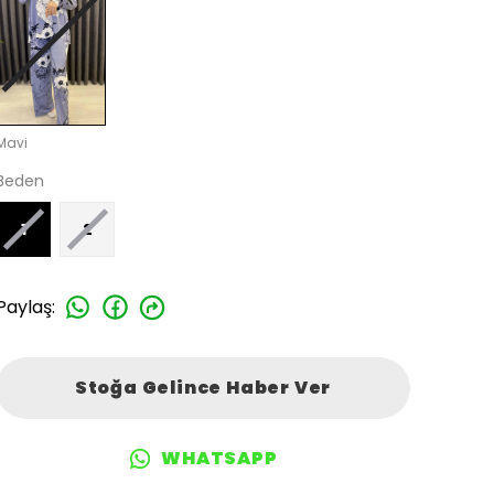
Mavi
Beden
1
2
Paylaş
:
Stoğa Gelince Haber Ver
WHATSAPP