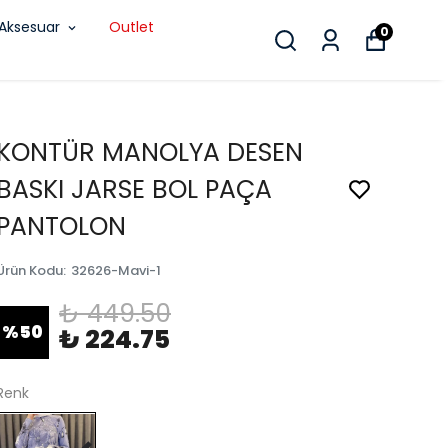
Aksesuar
Outlet
0
KONTÜR MANOLYA DESEN
BASKI JARSE BOL PAÇA
PANTOLON
Ürün Kodu
:
32626-Mavi-1
₺ 449.50
%
50
₺ 224.75
Renk