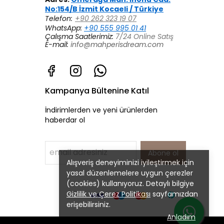
No:154/B İzmit Kocaeli / Türkiye
Telefon:
+90 262 323 19 07
WhatsApp:
+90 555 995 01 41
Çalışma Saatlerimiz:
7/24 Online Satış
E-mail:
info@mahperisdream.com
Kampanya Bültenine Katıl
İndirimlerden ve yeni ürünlerden
haberdar ol
Abone ol
Alışveriş deneyiminizi iyileştirmek için
yasal düzenlemelere uygun çerezler
(cookies) kullanıyoruz. Detaylı bilgiye
Gizlilik ve Çerez Politikası
sayfamızdan
erişebilirsiniz.
Anladım