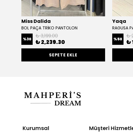
Miss Dalida
Yaqa
BOL PAÇA TRİKO PANTOLON
RAGUSA 
₺ 3,199.00
₺ 
%
30
%
50
₺ 2,239.30
₺ 
SEPETE EKLE
Kurumsal
Müşteri Hizmetle