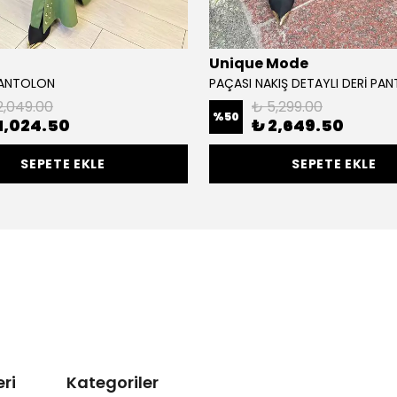
Unique Mode
PANTOLON
PAÇASI NAKIŞ DETAYLI DERİ PA
2,049.00
₺ 5,299.00
%
50
1,024.50
₺ 2,649.50
SEPETE EKLE
SEPETE EKLE
ri
Kategoriler