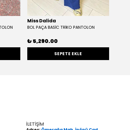
Miss Dalida
Uniq
NTOLON
BOL PAÇA BASİC TRİKO PANTOLON
%
30
₺ 5,290.00
SEPETE EKLE
İLETİŞİM
Adres:
Ömerağa Mah. İnönü Cad.