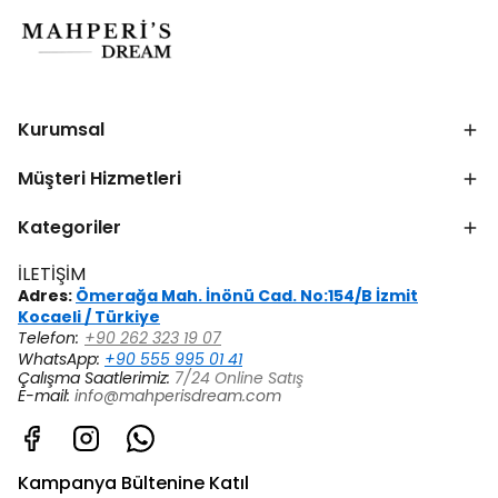
Kurumsal
Müşteri Hizmetleri
Kategoriler
İLETİŞİM
Adres:
Ömerağa Mah. İnönü Cad. No:154/B İzmit
Kocaeli / Türkiye
Telefon:
+90 262 323 19 07
WhatsApp:
+90 555 995 01 41
Çalışma Saatlerimiz:
7/24 Online Satış
E-mail:
info@mahperisdream.com
Kampanya Bültenine Katıl