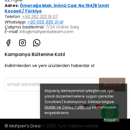
Adres:
Ömerağa Mah. İnönü Cad. No:154/B İzmit
Kocaeli / Türkiye
Telefon:
+90 262 323 19 07
WhatsApp:
+90 555 995 01 41
Çalışma Saatlerimiz:
7/24 Online Satış
E-mail:
info@mahperisdream.com
Kampanya Bültenine Katıl
İndirimlerden ve yeni ürünlerden haberdar ol
Abone ol
Alışveriş deneyiminizi iyileştirmek için
yasal düzenlemelere uygun çerezler
(cookies) kullanıyoruz. Detaylı bilgiye
Gizlilik ve Çerez Politikası
sayfamızdan
erişebilirsiniz.
Anladım
© Mahperi's Dream 2025. Tüm hakkları saklıdır.