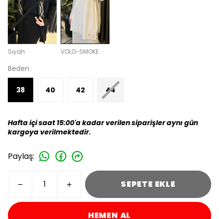
Siyah
VOLO-SMOKE
Beden
38
40
42
44
Hafta içi saat 15:00'a kadar verilen siparişler aynı gün
kargoya verilmektedir.
Paylaş
:
SEPETE EKLE
HEMEN AL