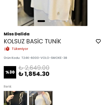
Miss Dalida
KOLSUZ BASİC TUNİK
Tükeniyor
Ürün Kodu
:
T24K-6000-VOLO-SMOKE-38
₺ 2,649.00
%
30
₺ 1,854.30
Renk