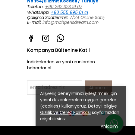
No:154/B İzmit Kocaeli / Türkiye
Telefon:
+90 262 323 19 07
WhatsApp:
+90 555 995 01 41
Çalışma Saatlerimiz:
7/24 Online Satış
E-mail:
info@mahperisdream.com
Kampanya Bültenine Katıl
İndirimlerden ve yeni ürünlerden
haberdar ol
Abone ol
Alışveriş deneyiminizi iyileştirmek için
yasal düzenlemelere uygun çerezler
(cookies) kullanıyoruz. Detaylı bilgiye
Gizlilik ve Çerez Politikası
sayfamızdan
erişebilirsiniz.
Anladım