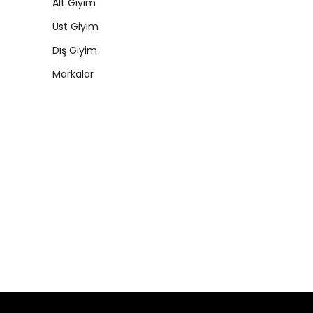
Alt Giyim
Üst Giyim
Dış Giyim
Markalar