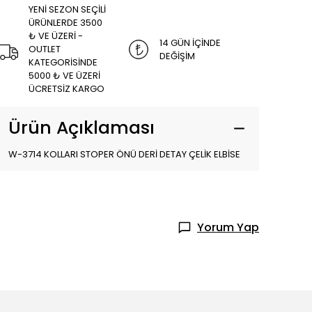
YENİ SEZON SEÇİLİ
ÜRÜNLERDE 3500
₺ VE ÜZERİ -
14 GÜN İÇİNDE
OUTLET
DEĞİŞİM
KATEGORİSİNDE
5000 ₺ VE ÜZERİ
ÜCRETSİZ KARGO
Ürün Açıklaması
W-3714 KOLLARI STOPER ÖNÜ DERİ DETAY ÇELİK ELBİSE
Yorum Yap