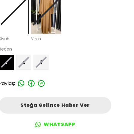
Siyah
Vizon
Beden
1
2
3
Paylaş
:
Stoğa Gelince Haber Ver
WHATSAPP