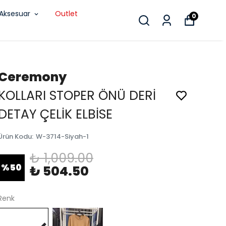
Aksesuar
Outlet
0
Ceremony
KOLLARI STOPER ÖNÜ DERİ
DETAY ÇELİK ELBİSE
Ürün Kodu
:
W-3714-Siyah-1
₺ 1,009.00
%
50
₺ 504.50
Renk