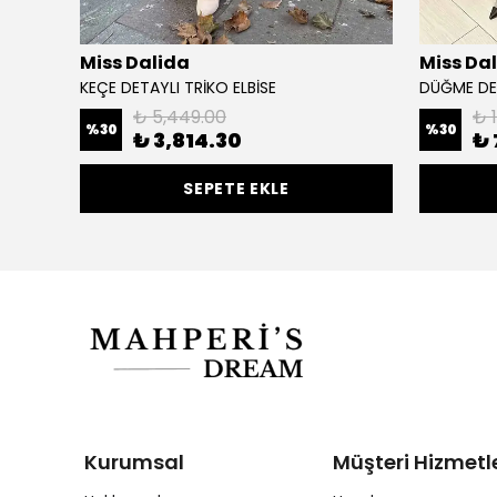
Miss Dalida
Miss Da
İSE
KEÇE DETAYLI TRİKO ELBİSE
₺ 5,449.00
₺ 
%
30
%
30
₺ 3,814.30
₺ 
SEPETE EKLE
Kurumsal
Müşteri Hizmetle