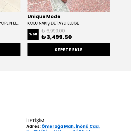
Unique Mode
Miss 
BELDEN OTURMALI UZUN KOLLU POPLİN ELBİSE
KOLU NAKIŞ DETAYLI ELBİSE
YAKASI 
₺ 6,999.00
%
50
%
30
₺ 3,499.50
SEPETE EKLE
İLETİŞİM
Adres:
Ömerağa Mah. İnönü Cad.