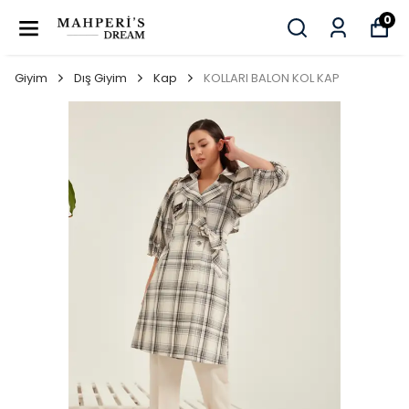
0
Giyim
Dış Giyim
Kap
KOLLARI BALON KOL KAP