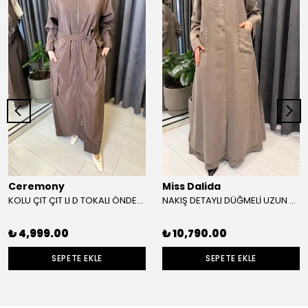
Ceremony
Miss Dalida
KOLU ÇIT ÇIT LI D TOKALI ÖNDEN FERMUARLI SAFARİ KAP
NAKIŞ DETAYLI DÜĞMELİ UZUN KAP
₺ 4,999.00
₺ 10,790.00
SEPETE EKLE
SEPETE EKLE