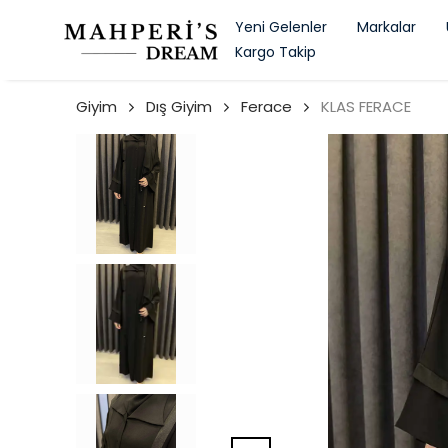
Yeni Gelenler
Markalar
Kargo Takip
Giyim
Dış Giyim
Ferace
KLAS FERACE