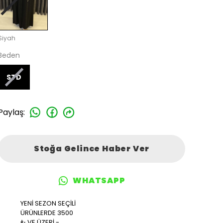
Siyah
Beden
STD
Paylaş
:
Stoğa Gelince Haber Ver
WHATSAPP
YENİ SEZON SEÇİLİ
ÜRÜNLERDE 3500
₺ VE ÜZERİ -