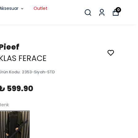
Aksesuar
Outlet
0
Pieef
KLAS FERACE
Ürün Kodu
:
2353-Siyah-STD
₺ 599.90
Renk