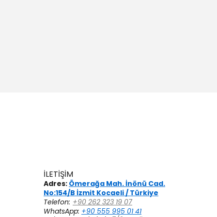
İLETİŞİM
Adres:
Ömerağa Mah. İnönü Cad.
No:154/B İzmit Kocaeli / Türkiye
Telefon:
+90 262 323 19 07
WhatsApp:
+90 555 995 01 41