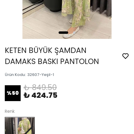
KETEN BÜYÜK ŞAMDAN
DAMAKS BASKI PANTOLON
Ürün Kodu
:
32607-Yeşil-1
₺ 849.50
%
50
₺ 424.75
Renk