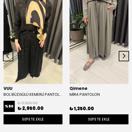
VUU
Qimene
BOL BÜZGÜLÜ KEMERLİ PANTOLON
MİRA PANTOLON
₺ 5,900.00
%
50
₺ 2,950.00
₺ 1,350.00
SEPETE EKLE
SEPETE EKLE