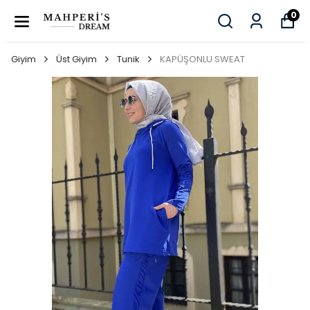
0
Giyim
Üst Giyim
Tunik
KAPÜŞONLU SWEAT