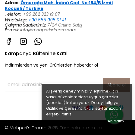
Adres:
Ömerağa Mah. İnönü Cad. No:154/B İzmit
Kocaeli / Türkiye
Telefon:
+90 262 323 19 07
WhatsApp:
+90 555 995 01 41
Çalışma Saatlerimiz:
7/24 Online Satış
E-mail:
info@mahperisdream.com
Kampanya Bültenine Katıl
İndirimlerden ve yeni ürünlerden haberdar ol
Abone ol
Alışveriş deneyiminizi iyileştirmek için
yasal düzenlemelere uygun çerezler
(cookies) kullanıyoruz. Detaylı bilgiye
Gizlilik ve Çerez Politikası
sayfamızdan
erişebilirsiniz.
Anladım
© Mahperi's Dream 2025. Tüm hakkları saklıdır.