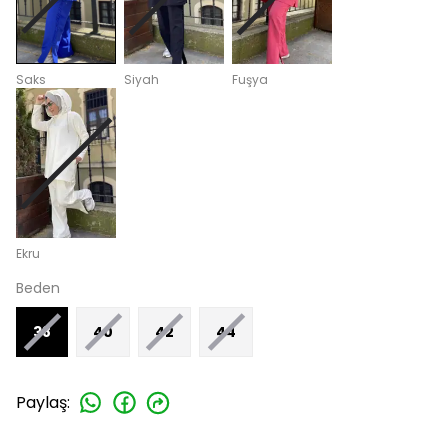
Saks
Siyah
Fuşya
Ekru
Beden
38
40
42
44
Paylaş
: