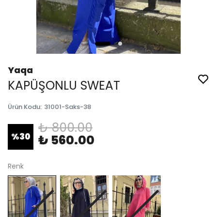
Yaqa
KAPÜŞONLU SWEAT
Ürün Kodu
:
31001-Saks-38
₺ 800.00
%
30
₺ 560.00
Renk