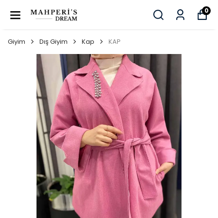
0
Giyim
Dış Giyim
Kap
KAP