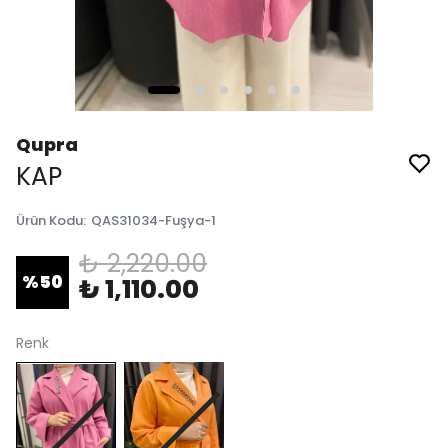
Qupra
KAP
Ürün Kodu
:
QAS31034-Fuşya-1
₺ 2,220.00
%
50
₺ 1,110.00
Renk