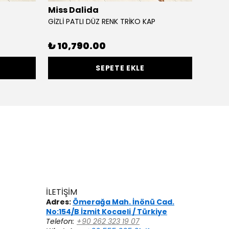
Miss Dalida
Cere
GİZLİ PATLI DÜZ RENK TRİKO KAP
₺ 10,790.00
₺ 4,
SEPETE EKLE
İLETİŞİM
Adres:
Ömerağa Mah. İnönü Cad.
No:154/B İzmit Kocaeli / Türkiye
Telefon:
+90 262 323 19 07