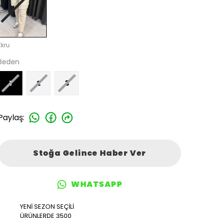
Ekru
Beden
1
2
3
Paylaş
:
Stoğa Gelince Haber Ver
WHATSAPP
YENİ SEZON SEÇİLİ
ÜRÜNLERDE 3500