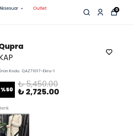
Aksesuar
Outlet
0
Qupra
KAP
Ürün Kodu
:
QAZ71017-Ekru-1
₺ 5,450.00
%
50
₺ 2,725.00
Renk