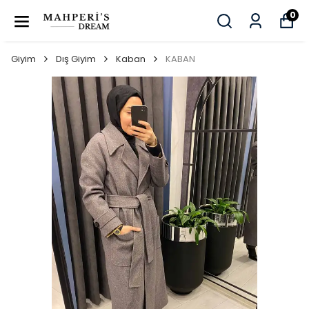
0
Giyim
Dış Giyim
Kaban
KABAN