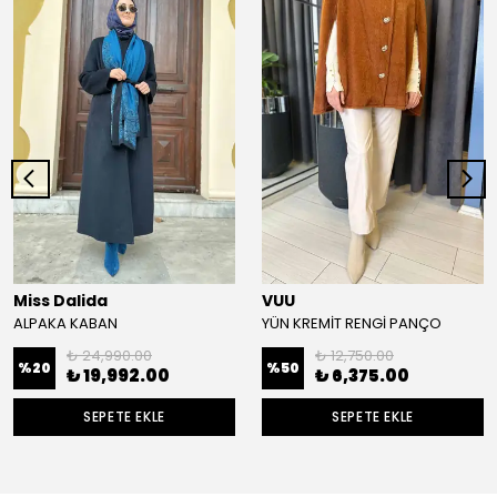
Miss Dalida
VUU
ALPAKA KABAN
YÜN KREMİT RENGİ PANÇO
₺ 24,990.00
₺ 12,750.00
%
20
%
50
₺ 19,992.00
₺ 6,375.00
SEPETE EKLE
SEPETE EKLE