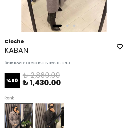
Cloche
KABAN
Ürün Kodu
:
CL23K15CL292601-Gri-1
₺ 2,860.00
%
50
₺ 1,430.00
Renk