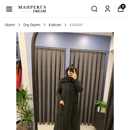
0
Giyim
Dış Giyim
Kaban
KABAN