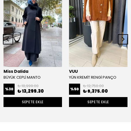
Miss Dalida
VUU
BÜYÜK CEPLİ MANTO
YÜN KREMİT RENGİ PANÇO
₺ 18,999.00
₺ 12,750.00
%
30
%
50
₺ 13,299.30
₺ 6,375.00
SEPETE EKLE
SEPETE EKLE