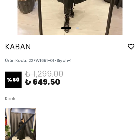
KABAN
Ürün Kodu
:
22FW1651-01-Siyah-1
₺ 1,299.00
%
50
₺ 649.50
Renk