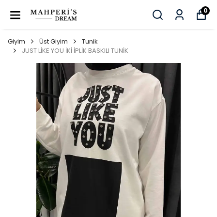
0
Giyim
Üst Giyim
Tunik
JUST LİKE YOU İKİ İPLİK BASKILI TUNİK