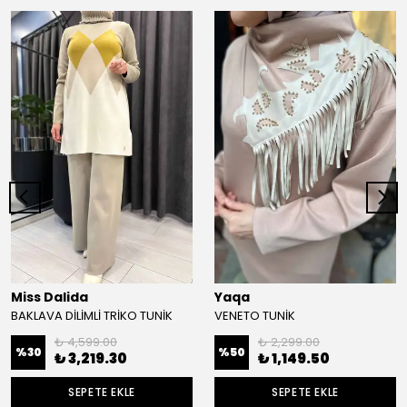
Miss Dalida
Yaqa
BAKLAVA DİLİMLİ TRİKO TUNİK
VENETO TUNİK
₺ 4,599.00
₺ 2,299.00
%
30
%
50
₺ 3,219.30
₺ 1,149.50
SEPETE EKLE
SEPETE EKLE