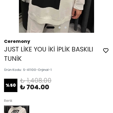
Ceremony
JUST LİKE YOU İKİ İPLİK BASKILI
TUNİK
Ürün Kodu
:
S-41100-Orjinal-1
₺ 1,408.00
%
50
₺ 704.00
Renk