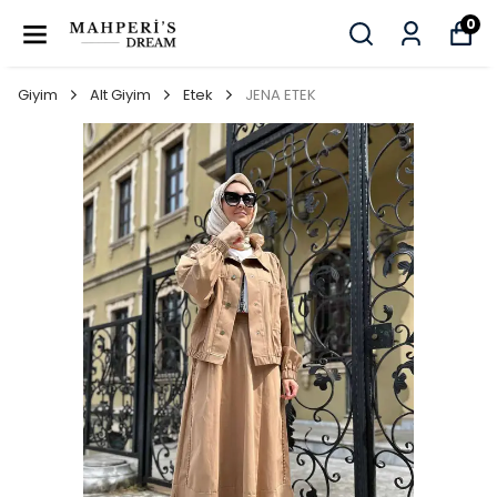
0
Giyim
Alt Giyim
Etek
JENA ETEK