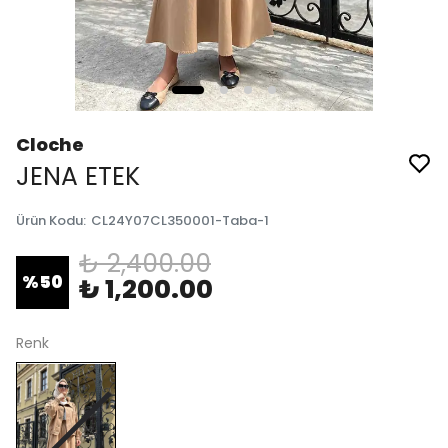
Cloche
JENA ETEK
Ürün Kodu
:
CL24Y07CL350001-Taba-1
₺ 2,400.00
%
50
₺ 1,200.00
Renk