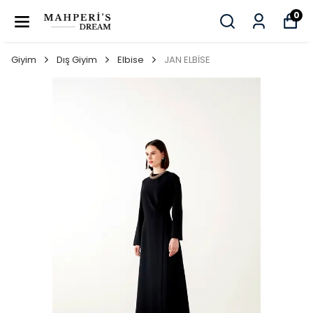
0
Giyim
Dış Giyim
Elbise
JAN ELBİSE