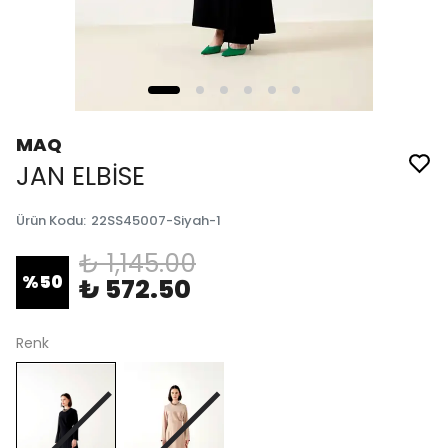
MAQ
JAN ELBİSE
Ürün Kodu
:
22SS45007-Siyah-1
₺ 1,145.00
%
50
₺ 572.50
Renk