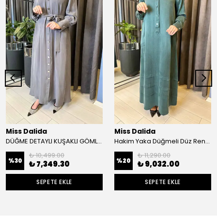
Miss Dalida
Miss Dalida
DÜĞME DETAYLI KUŞAKLI GÖMLEK YAKA ELBİSE
Hakim Yaka Düğmeli Düz Renk Elbise
₺ 10,499.00
₺ 11,290.00
%
30
%
20
₺ 7,349.30
₺ 9,032.00
SEPETE EKLE
SEPETE EKLE