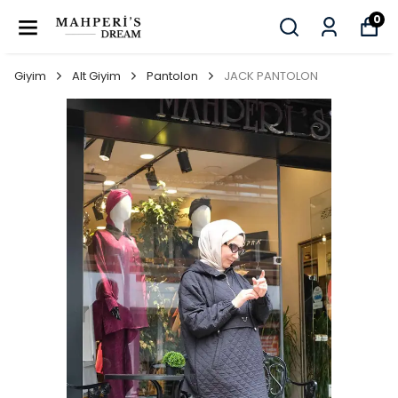
0
Giyim
Alt Giyim
Pantolon
JACK PANTOLON