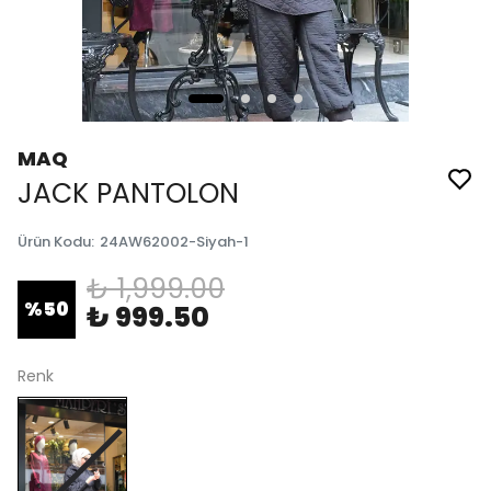
MAQ
JACK PANTOLON
Ürün Kodu
:
24AW62002-Siyah-1
₺ 1,999.00
%
50
₺ 999.50
Renk