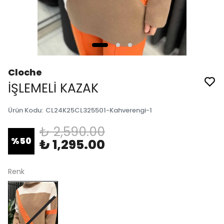
Cloche
İŞLEMELİ KAZAK
Ürün Kodu
:
CL24K25CL325501-Kahverengi-1
₺ 2,590.00
%
50
₺ 1,295.00
Renk