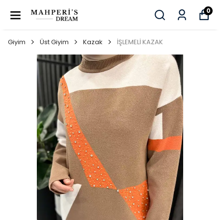
0
Giyim
Üst Giyim
Kazak
İŞLEMELİ KAZAK