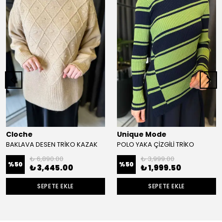
Cloche
Unique Mode
BAKLAVA DESEN TRİKO KAZAK
POLO YAKA ÇİZGİLİ TRİKO
₺ 6,890.00
₺ 3,999.00
%
50
%
50
₺ 3,445.00
₺ 1,999.50
SEPETE EKLE
SEPETE EKLE