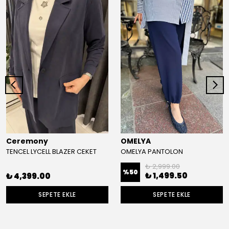
Ceremony
OMELYA
TENCEL LYCELL BLAZER CEKET
OMELYA PANTOLON
₺ 2,999.00
%
50
₺ 1,499.50
₺ 4,399.00
SEPETE EKLE
SEPETE EKLE