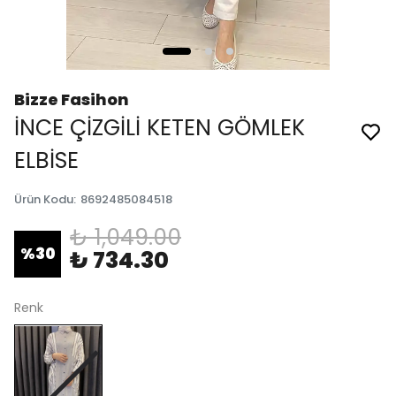
Bizze Fasihon
İNCE ÇİZGİLİ KETEN GÖMLEK
ELBİSE
Ürün Kodu
:
8692485084518
₺ 1,049.00
%
30
₺ 734.30
Renk