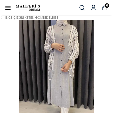
0
İNCE ÇİZGİLİ KETEN GÖMLEK ELBİSE