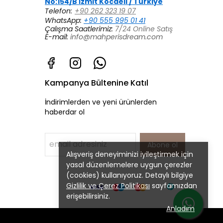
No:154/B İzmit Kocaeli / Türkiye
Telefon:
+90 262 323 19 07
WhatsApp:
+90 555 995 01 41
Çalışma Saatlerimiz:
7/24 Online Satış
E-mail:
info@mahperisdream.com
Kampanya Bültenine Katıl
İndirimlerden ve yeni ürünlerden
haberdar ol
Abone ol
Alışveriş deneyiminizi iyileştirmek için
yasal düzenlemelere uygun çerezler
(cookies) kullanıyoruz. Detaylı bilgiye
Gizlilik ve Çerez Politikası
sayfamızdan
erişebilirsiniz.
Anladım