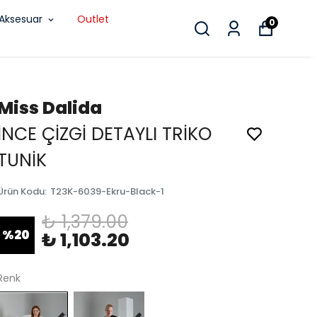
Aksesuar
Outlet
0
Miss Dalida
İNCE ÇİZGİ DETAYLI TRİKO
TUNİK
Ürün Kodu
:
T23K-6039-Ekru-Black-1
₺ 1,379.00
%
20
₺ 1,103.20
Renk