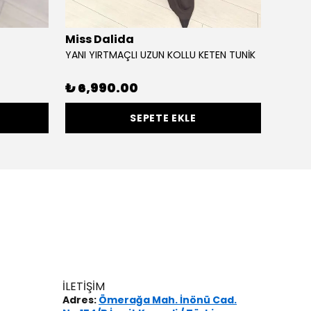
Miss Dalida
Miss 
YANI YIRTMAÇLI UZUN KOLLU KETEN TUNİK
KOLSUZ
%
30
₺ 6,990.00
SEPETE EKLE
İLETİŞİM
Adres:
Ömerağa Mah. İnönü Cad.