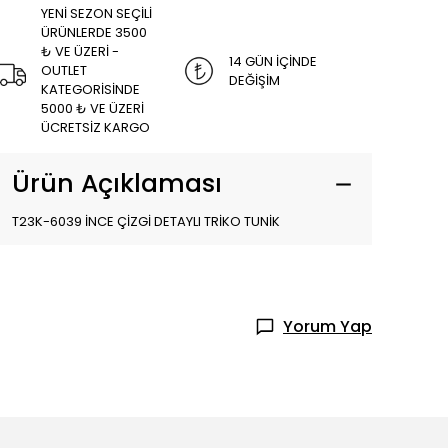
YENİ SEZON SEÇİLİ
ÜRÜNLERDE 3500
₺ VE ÜZERİ -
14 GÜN İÇİNDE
OUTLET
DEĞİŞİM
KATEGORİSİNDE
5000 ₺ VE ÜZERİ
ÜCRETSİZ KARGO
Ürün Açıklaması
T23K-6039 İNCE ÇİZGİ DETAYLI TRİKO TUNİK
Yorum Yap