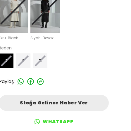
Ekru-Black
Siyah-Beyaz
Beden
1
2
3
Paylaş
:
Stoğa Gelince Haber Ver
WHATSAPP