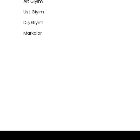
Alt Giyim
Üst Giyim
Dış Giyim
Markalar