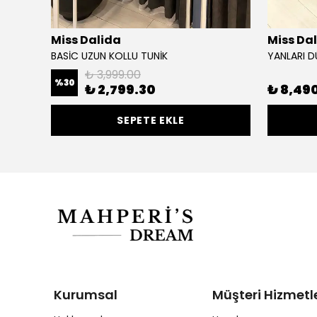
Miss Dalida
Miss Da
BASİC UZUN KOLLU TUNİK
₺ 3,999.00
%
30
₺ 2,799.30
₺ 8,49
SEPETE EKLE
Kurumsal
Müşteri Hizmetle