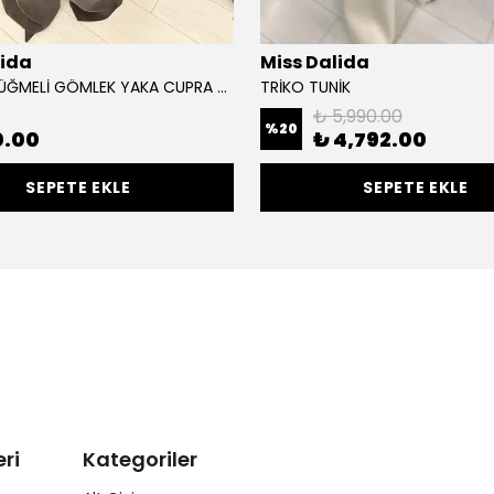
lida
Miss Dalida
YANLARI DÜĞMELİ GÖMLEK YAKA CUPRA TUNİK
TRİKO TUNİK
₺ 5,990.00
%
20
0.00
₺ 4,792.00
SEPETE EKLE
SEPETE EKLE
ri
Kategoriler