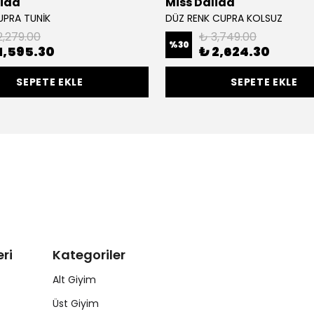
lida
Miss Dalida
UPRA TUNİK
DÜZ RENK CUPRA KOLSUZ
2,279.00
₺ 3,749.00
%
30
1,595.30
₺ 2,624.30
SEPETE EKLE
SEPETE EKLE
ri
Kategoriler
Alt Giyim
Üst Giyim