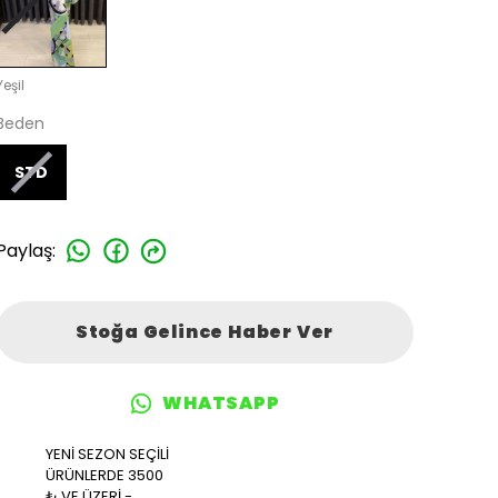
Yeşil
Beden
STD
Paylaş
:
Stoğa Gelince Haber Ver
WHATSAPP
YENİ SEZON SEÇİLİ
ÜRÜNLERDE 3500
₺ VE ÜZERİ -