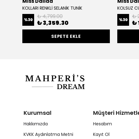
Miss Dalida
Miss Da
KOLLARI RENKLİ SELANİK TUNİK
KOLSUZ C
₺ 4,799.00
₺ 
%
30
%
30
₺ 3,359.30
₺ 
SEPETE EKLE
Kurumsal
Müşteri Hizmetle
Hakkımızda
Hesabım
KVKK Aydınlatma Metni
Kayıt Ol