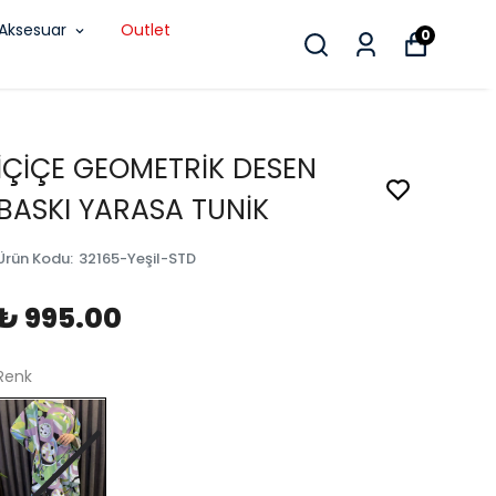
Aksesuar
Outlet
0
İÇİÇE GEOMETRİK DESEN
BASKI YARASA TUNİK
Ürün Kodu
:
32165-Yeşil-STD
₺ 995.00
Renk