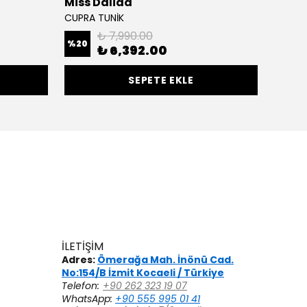
Miss Dalida
Miss 
CUPRA TUNİK
KOLSUZ
₺ 7,990.00
%
20
₺ 6,392.00
₺ 5,
SEPETE EKLE
İLETİŞİM
Adres:
Ömerağa Mah. İnönü Cad.
No:154/B İzmit Kocaeli / Türkiye
Telefon:
+90 262 323 19 07
WhatsApp:
+90 555 995 01 41