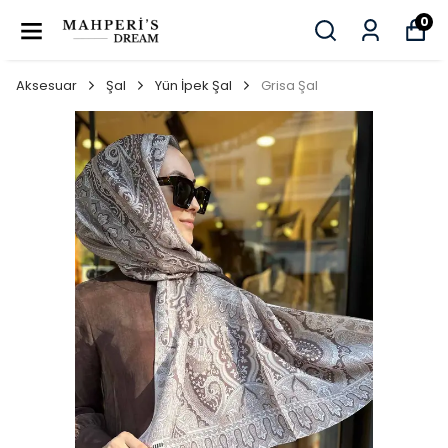
0
Aksesuar
Şal
Yün İpek Şal
Grisa Şal