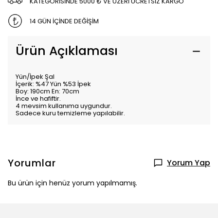
KATEGORİSİNDE 5000 ₺ VE ÜZERİ ÜCRETSİZ KARGO
14 GÜN İÇİNDE DEĞİŞİM
Ürün Açıklaması
Yün/İpek Şal
İçerik: %47 Yün %53 İpek
Boy: 190cm En: 70cm
İnce ve hafiftir.
4 mevsim kullanıma uygundur.
Sadece kuru temizleme yapılabilir.
Yorumlar
Yorum Yap
Bu ürün için henüz yorum yapılmamış.