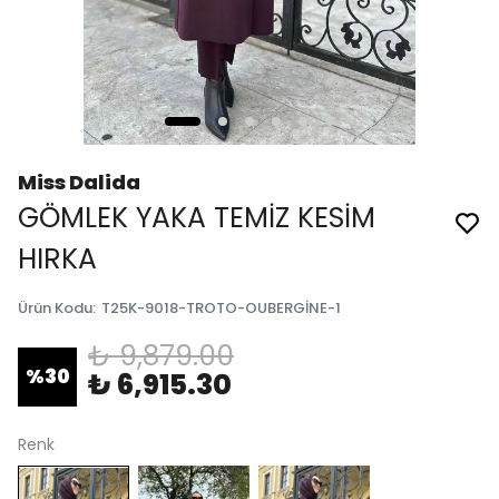
Miss Dalida
GÖMLEK YAKA TEMİZ KESİM
HIRKA
Ürün Kodu
:
T25K-9018-TROTO-OUBERGİNE-1
₺ 9,879.00
%
30
₺ 6,915.30
Renk