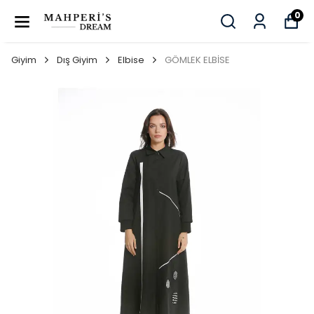
0
Giyim
Dış Giyim
Elbise
GÖMLEK ELBİSE