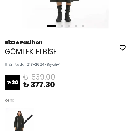
Bizze Fasihon
GÖMLEK ELBİSE
Ürün Kodu
:
213-2624-Siyah-1
₺ 539.00
%
30
₺ 377.30
Renk