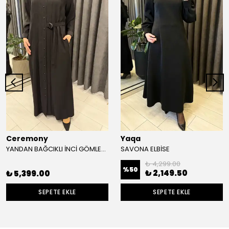
Ceremony
Yaqa
YANDAN BAĞCIKLI İNCİ GÖMLEK ELBİSE
SAVONA ELBİSE
₺ 4,299.00
%
50
₺ 2,149.50
₺ 5,399.00
SEPETE EKLE
SEPETE EKLE