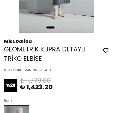
Miss Dalida
GEOMETRİK KUPRA DETAYLI
TRİKO ELBİSE
Ürün Kodu
:
T23K-4003-Gri-1
₺ 1,779.00
%
20
₺ 1,423.20
Renk