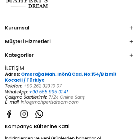
Kurumsal
Müşteri Hizmetleri
Kategoriler
İLETİŞİM
Adres:
Ömerağa Mah. İnönü Cad. No:154/B İzmit
Kocaeli / Türkiye
Telefon:
+90 262 323 19 07
WhatsApp:
+90 555 995 01 41
Çalışma Saatlerimiz:
7/24 Online Satış
E-mail:
info@mahperisdream.com
Kampanya Bültenine Katıl
İndirimlerden ve yeni ürünlerden haberdar ol