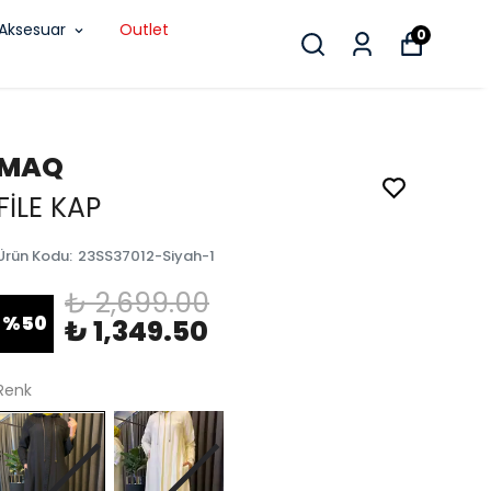
Aksesuar
Outlet
0
MAQ
FİLE KAP
Ürün Kodu
:
23SS37012-Siyah-1
₺ 2,699.00
%
50
₺ 1,349.50
Renk