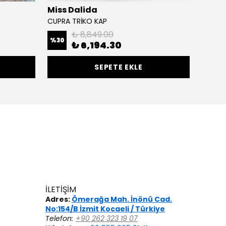
Miss Dalida
MAQ
CUPRA TRİKO KAP
ZAGRE 
₺ 8,849.00
%
30
%
50
₺ 6,194.30
SEPETE EKLE
İLETİŞİM
Adres:
Ömerağa Mah. İnönü Cad.
No:154/B İzmit Kocaeli / Türkiye
Telefon:
+90 262 323 19 07