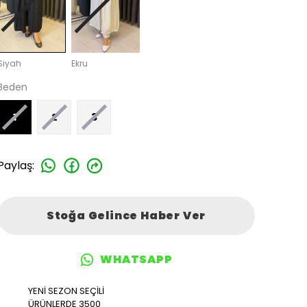
Siyah
Ekru
Beden
1
2
3
Paylaş
:
Stoğa Gelince Haber Ver
WHATSAPP
YENİ SEZON SEÇİLİ
ÜRÜNLERDE 3500