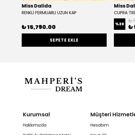
Miss Dalida
Miss Da
SA KAP
RENKLİ FERMUARLI UZUN KAP
CUPRA TR
₺ 
%
20
₺ 15,790.00
₺ 
SEPETE EKLE
Kurumsal
Müşteri Hizmetle
Hakkımızda
Hesabım