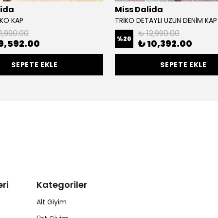
lida
Miss Dalida
İKO KAP
TRİKO DETAYLI UZUN DENİM KAP
11,990.00
₺ 12,990.00
%
20
9,592.00
₺ 10,392.00
SEPETE EKLE
SEPETE EKLE
ri
Kategoriler
Alt Giyim