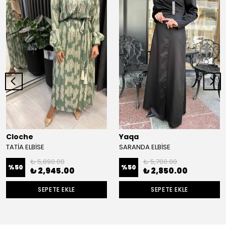
Cloche
Yaqa
TATİA ELBİSE
SARANDA ELBİSE
₺ 5,890.00
₺ 5,700.00
%
50
%
50
₺ 2,945.00
₺ 2,850.00
SEPETE EKLE
SEPETE EKLE