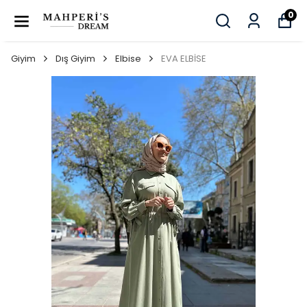
0
Giyim
Dış Giyim
Elbise
EVA ELBİSE