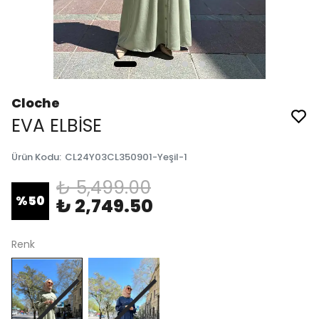
Cloche
EVA ELBİSE
Ürün Kodu
:
CL24Y03CL350901-Yeşil-1
₺ 5,499.00
%
50
₺ 2,749.50
Renk