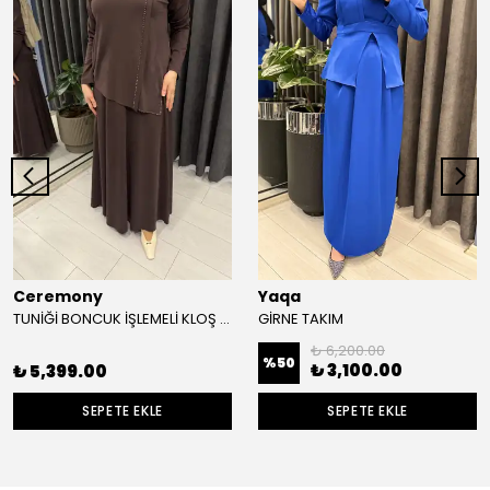
Ceremony
Yaqa
TUNİĞİ BONCUK İŞLEMELİ KLOŞ ETEKLİ TAKIM
GİRNE TAKIM
₺ 6,200.00
%
50
₺ 3,100.00
₺ 5,399.00
SEPETE EKLE
SEPETE EKLE