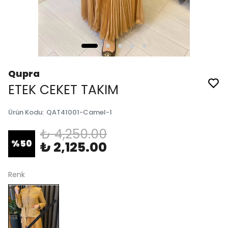
Qupra
ETEK CEKET TAKIM
Ürün Kodu
:
QAT41001-Camel-1
₺ 4,250.00
%
50
₺ 2,125.00
Renk