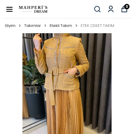
0
Giyim
Takımlar
Etekli Takım
ETEK CEKET TAKIM