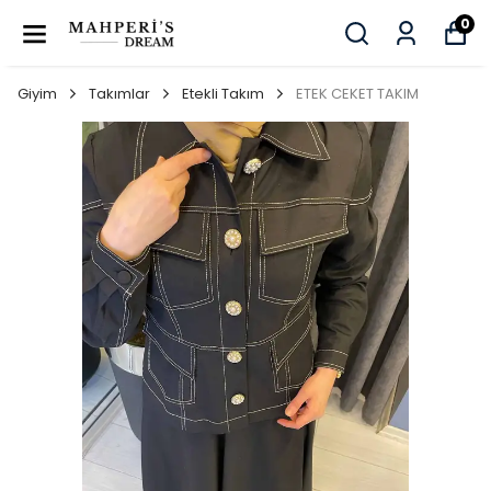
0
Giyim
Takımlar
Etekli Takım
ETEK CEKET TAKIM