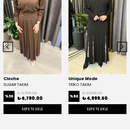
Cloche
Unique Mode
SUGAR TAKIM
TRİKO TAKIM
₺ 9,700.00
₺ 9,999.00
%
30
%
50
₺ 6,790.00
₺ 4,999.50
SEPETE EKLE
SEPETE EKLE