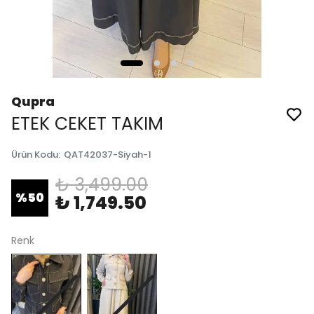
Qupra
ETEK CEKET TAKIM
Ürün Kodu
:
QAT42037-Siyah-1
₺ 3,499.00
%
50
₺ 1,749.50
Renk