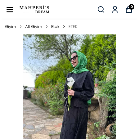
0
Giyim
Alt Giyim
Etek
ETEK