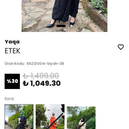
Yaqa
ETEK
Ürün Kodu
:
45231004-Siyah-38
₺ 1,499.00
%
30
₺ 1,049.30
Renk